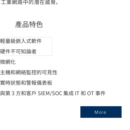
工業網路中的潛在威脅。
產品特色
輕量級嵌入式軟件
硬件不可知論者
微網化
主機和網絡監控的可見性
實時狀態和警報儀表板
與第 3 方和客戶 SIEM/SOC 集成 IT 和 OT 事件
More