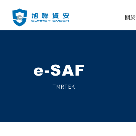
關於
e-SAF
TMRTEK