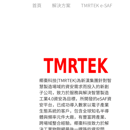
首頁
解決方案
TMRTEK e-SAF
椰棗科技(TMRTEK)為新漢集團針對智
慧製造場域的資安需求而投入的新創
子公司，致力於服務與解決智慧製造
工業4.0資安為目標，所開發的eSAF資
安平台，已成功導入數家以電子產業
生態系統的客戶，包含全球知名半導
體與頻率元件大廠，有豐富跨產業、
跨場域整合經驗。椰棗科技致力於解
決工業物聯網最後一哩路的資安問