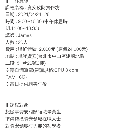
▍上課資訊
課程名稱 : 資安攻防實作坊
日期 : 2021/04/24~25
時間 : 9:00~16:30 (中午休息時
間:12:00~13:30)
講師 : James
人數 : 20人
費用 : 嚐鮮體驗12,000元 (原價24,000元)
地點 : 旭聯資安(台北市中山區建國北路
二段151巷26號3樓)
※需自備筆電(建議規格:CPU 8 core, 
RAM 16G)
※當日提供精美午餐
▍課程對象
想從事資安相關領域畢業生
準備轉換資安領域在職人士
對資安領域有興趣的初學者